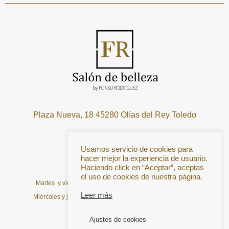
Plaza Nueva, 18 45280 Olías del Rey Toledo
Telf:
667708419
Usamos servicio de cookies para
Horarios
hacer mejor la experiencia de usuario.
Haciendo click en “Aceptar”, aceptas
Lunes cerrado
el uso de cookies de nuestra página.
Martes y viernes de: 10:00 a 14:00 y de 15:00 a 19:00 H.
Leer más
Miércoles y jueves de: 10:00 a 14:00 y de 16:30 a 20:00 H.
Sábado de: 10:00 a 14:00 H.
Ajustes de cookies