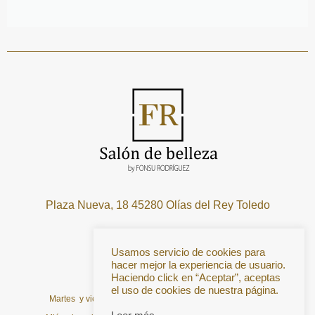
Plaza Nueva, 18 45280 Olías del Rey Toledo
Telf:
667708419
Usamos servicio de cookies para
Horarios
hacer mejor la experiencia de usuario.
Haciendo click en “Aceptar”, aceptas
Lunes cerrado
el uso de cookies de nuestra página.
Martes y viernes de: 10:00 a 14:00 y de 15:00 a 19:00 H.